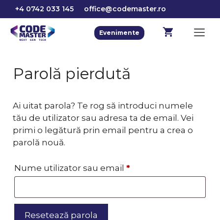
Sari
+4 0742 033 145
office@codemaster.ro
la
conținut
M
Evenimente
Parolă pierdută
Ai uitat parola? Te rog să introduci numele
tău de utilizator sau adresa ta de email. Vei
primi o legătură prin email pentru a crea o
parolă nouă.
Obligatoriu
Nume utilizator sau email
*
Resetează parola