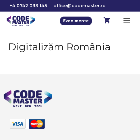
Sari
+4 0742 033 145
office@codemaster.ro
la
conținut
M
Evenimente
Digitalizăm România