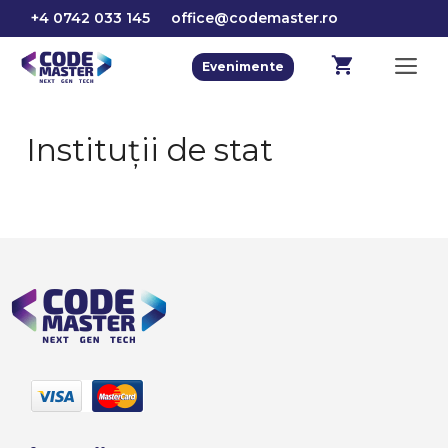
Sari
+4 0742 033 145
office@codemaster.ro
la
conținut
M
Evenimente
Instituții de stat