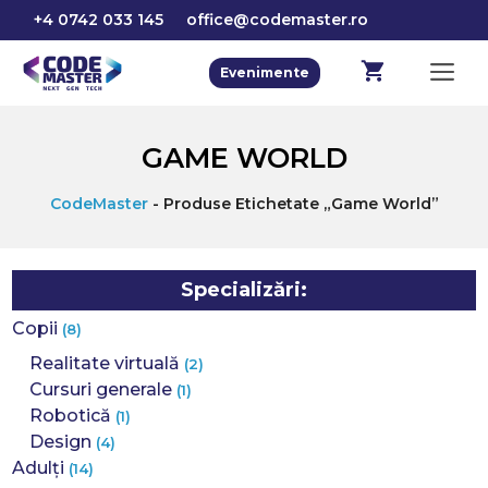
Sari
+4 0742 033 145
office@codemaster.ro
la
conținut
M
Evenimente
GAME WORLD
CodeMaster
-
Produse Etichetate „game World”
Specializări:
Copii
(8)
Realitate virtuală
(2)
Cursuri generale
(1)
Robotică
(1)
Design
(4)
Adulți
(14)