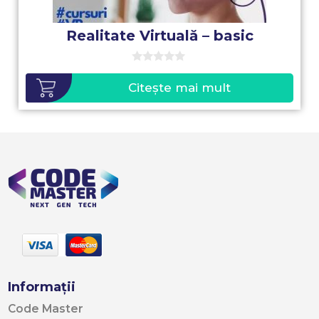
Realitate Virtuală – basic
0
o
Citește mai mult
u
t
o
f
5
Informații
Code Master