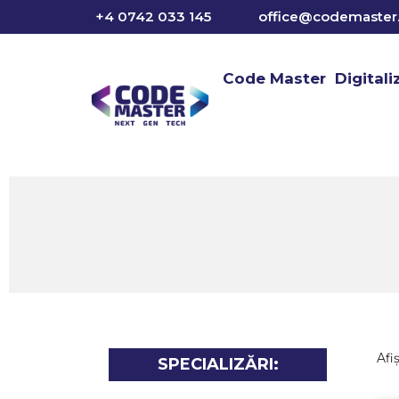
Sari
+4 0742 033 145
office@codemaster.
la
conținut
Code Master
Digital
Afi
SPECIALIZĂRI: