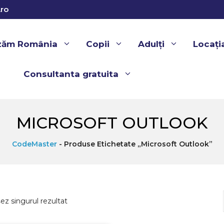
ro
izăm România
Copii
Adulți
Locați
Consultanta gratuita
MICROSOFT OUTLOOK
CodeMaster
-
Produse Etichetate „Microsoft Outlook”
șez singurul rezultat