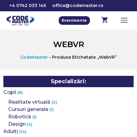
Sari
+4 0742 033 145
office@codemaster.ro
la
conținut
M
Evenimente
WEBVR
CodeMaster
-
Produse Etichetate „WebVR”
Specializări:
Copii
(8)
Realitate virtuală
(2)
Cursuri generale
(1)
Robotică
(1)
Design
(4)
Adulți
(14)