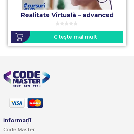
Realitate Virtuală – advanced
0
o
Citește mai mult
u
t
o
f
5
Informații
Code Master