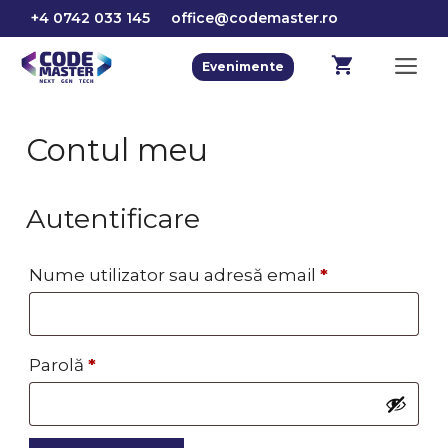
Sari
+4 0742 033 145
office@codemaster.ro
la
conținut
M
Evenimente
Contul meu
Autentificare
Obligatoriu
Nume utilizator sau adresă email
*
Obligatoriu
Parolă
*