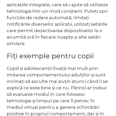
aplicațiile integrate, care să-i ajute să utilizeze
tehnologia într-un mod conștient. Puteți opri
funcțiile de redare automată, limitați
notificările diverselor aplicații, utilizați setările
care permit dezactivarea dispozitivelor la o
anumită oră în fiecare noapte și alte setări
similare.
Fiți exemple pentru copii
Copiii și adolescenții învață mai mult prin
imitarea comportamentului adulților și sunt
inclinați să asculte mai puțin atunci când li se
explică ce este bine și ce nu. Părinții ar trebui
să evalueze modul în care folosesc
tehnologia și timpul pe care îl petrec în
mediul virtual pentru a genera schimbări
pozitive în propriul comportament, dar și în