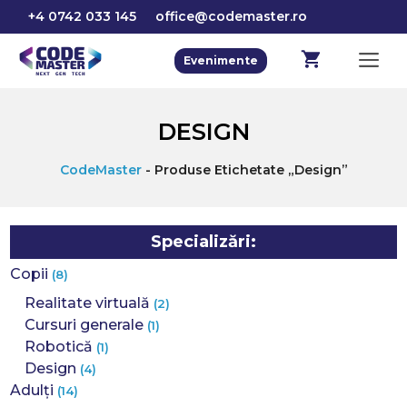
Sari
+4 0742 033 145
office@codemaster.ro
la
conținut
M
Evenimente
DESIGN
CodeMaster
-
Produse Etichetate „design”
Specializări:
Copii
(8)
Realitate virtuală
(2)
Cursuri generale
(1)
Robotică
(1)
Design
(4)
Adulți
(14)