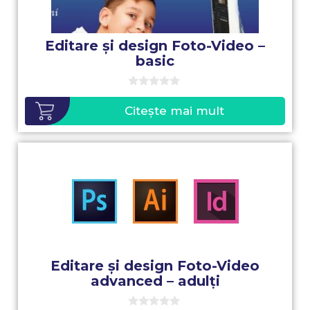
Editare și design Foto-Video –
basic
0
o
Citește mai mult
u
t
o
f
5
Editare și design Foto-Video
advanced – adulți