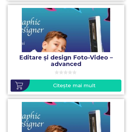
Editare și design Foto-Video –
advanced
0
o
Citește mai mult
u
t
o
f
5