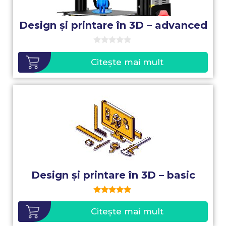
Design și printare în 3D – advanced
0
o
Citește mai mult
u
t
o
f
5
Design și printare în 3D – basic
5.00
out of 5
Citește mai mult