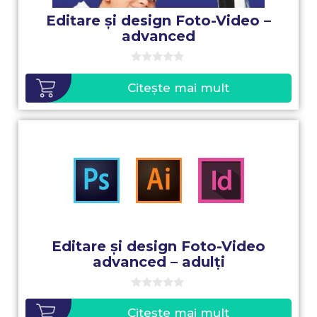
Editare și design Foto-Video –
advanced
0
o
Citește mai mult
u
t
o
f
5
Editare și design Foto-Video
advanced – adulți
0
o
Citește mai mult
u