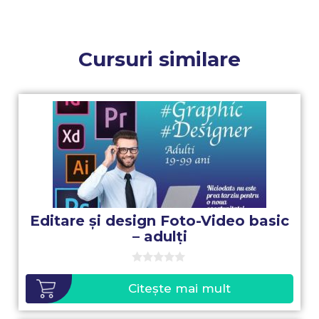
Cursuri similare
Editare și design Foto-Video basic
– adulți
0
o
Citește mai mult
u
t
o