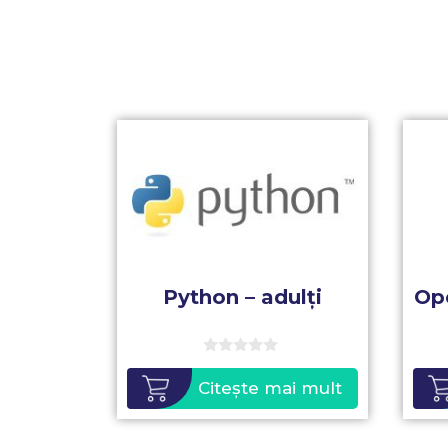
Python – adulți
Ope
0
o
Citește mai mult
u
t
o
f