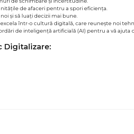
uri de schimbare și incertitudine.
unitățile de afaceri pentru a spori eficiența.
noi și să luați decizii mai bune.
excela într-o cultură digitală, care reunește noi tehn
rdări de inteligență artificială (AI) pentru a vă ajuta c
 Digitalizare: