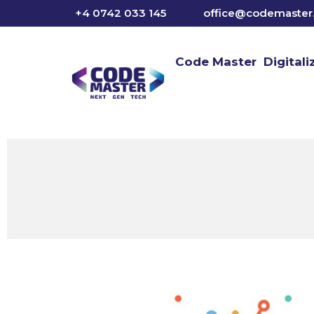
Sari
+4 0742 033 145
office@codemaster.
la
conținut
Code Master
Digital