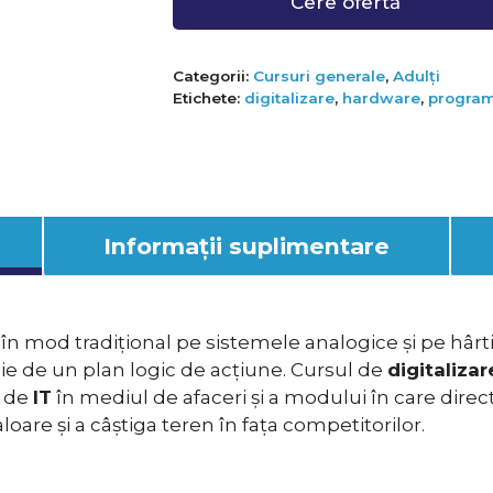
Cere ofertă
Categorii:
Cursuri generale
,
Adulți
Etichete:
digitalizare
,
hardware
,
progra
Informații suplimentare
 mod tradițional pe sistemele analogice și pe hârti
ie de un plan logic de acțiune. Cursul de
digitalizar
e de
IT
în mediul de afaceri și a modului în care direc
oare și a câștiga teren în fața competitorilor.