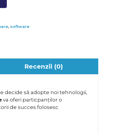
mare
,
software
Recenzii (0)
e decide să adopte noi tehnologii,
e
va oferi particpanților o
torii de succes folosesc