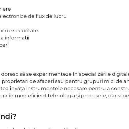
riere
ectronice de flux de lucru
r de securitate
la informații
ceri
 doresc să se experimenteze în specializările digita
ru proprietari de afaceri sau pentru grupuri mici de 
putea învăța instrumentele necesare pentru a construi
gra în mod eficient tehnologia și procesele, dar și pe
ândi?