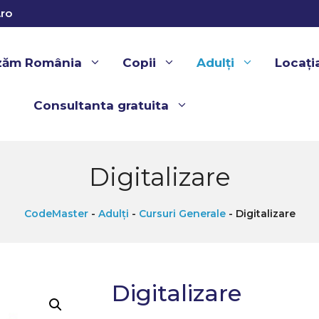
ro
izăm România
Copii
Adulți
Locați
Consultanta gratuita
Digitalizare
CodeMaster
-
Adulți
-
Cursuri Generale
-
Digitalizare
Digitalizare