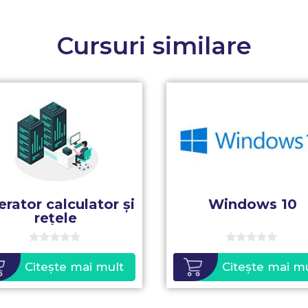
Cursuri similare
rator calculator și
Windows 10
rețele
0
0
o
o
Citește mai mult
Citește mai m
u
u
t
t
o
o
f
f