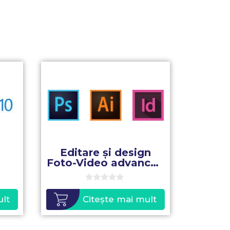
Editare și design
Foto-Video advanced
– adulți
0
o
ult
Citește mai mult
u
t
o
f