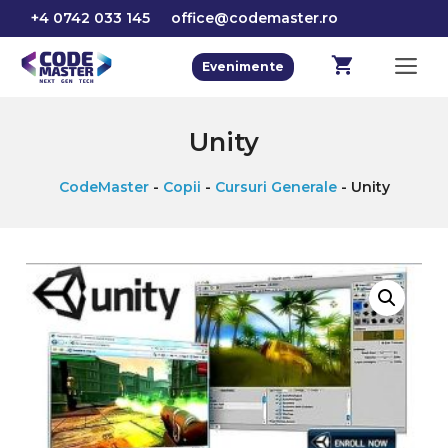
Sari
+4 0742 033 145
office@codemaster.ro
la
conținut
M
Evenimente
Unity
CodeMaster
-
Copii
-
Cursuri Generale
-
Unity