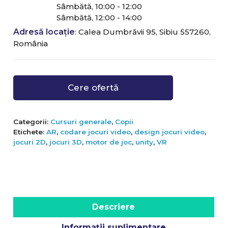
Sâmbătă, 10:00 - 12:00
Sâmbătă, 12:00 - 14:00
Adresă locație
: Calea Dumbrăvii 95, Sibiu 557260,
România
Cere ofertă
Categorii:
Cursuri generale
,
Copii
Etichete:
AR
,
codare jocuri video
,
design jocuri video
,
jocuri 2D
,
jocuri 3D
,
motor de joc
,
unity
,
VR
Descriere
Informații suplimentare