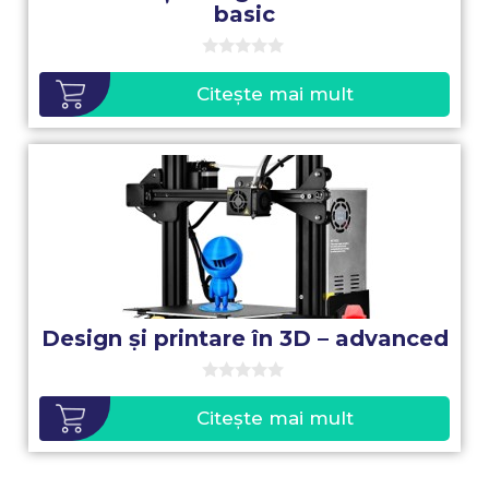
basic
0
o
Citește mai mult
u
t
o
f
5
Design și printare în 3D – advanced
0
o
Citește mai mult
u
t
o
f
5