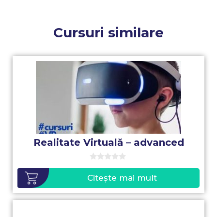
Cursuri similare
Realitate Virtuală – advanced
0
o
Citește mai mult
u
t
o
f
5