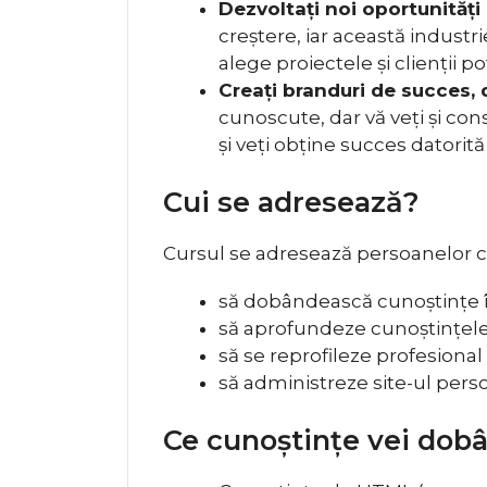
Dezvoltați noi oportunități 
creștere, iar această industr
alege proiectele și clienții potr
Creați branduri de succes, 
cunoscute, dar vă veți și con
și veți obține succes datorit
Cui se adresează?
Cursul se adresează persoanelor cu 
să dobândească cunoștințe
să aprofundeze cunoștințel
să se reprofileze profesional
să administreze site-ul pers
Ce cunoștințe vei dob