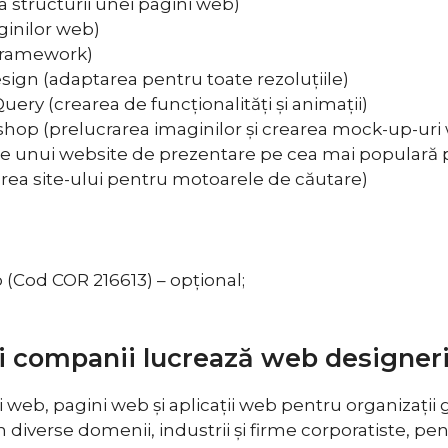
 structurii unei pagini web)
ginilor web)
(framework)
ign (adaptarea pentru toate rezoluțiile)
uery (crearea de funcționalități și animații)
op (prelucrarea imaginilor și crearea mock-up-uri 
are unui website de prezentare pe cea mai populară
rea site-ului pentru motoarele de căutare)
(Cod COR 216613) – opțional;
și companii lucrează web designeri
i web, pagini web și aplicații web pentru organizați
erse domenii, industrii și firme corporatiste, pentru