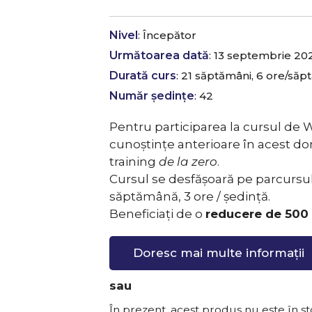
Nivel
: Începător
Următoarea dată
: 13 septembrie 20
Durată curs
: 21 săptămâni, 6 ore/săp
Număr ședințe
: 42
Pentru participarea la cursul de
cunoștințe anterioare în acest do
training
de la zero
.
Cursul se desfășoară pe parcursul
săptămână, 3 ore / ședință.
Beneficiați de o
reducere de 500 
Doresc mai multe informații
sau
În prezent, acest produs nu este în sto