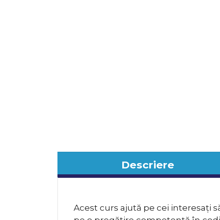
Descriere
Acest curs ajută pe cei interesați 
pe o pregătire competentă în codi