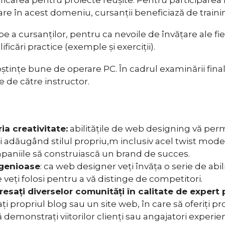
are în acest domeniu, cursanții beneficiază de train
e a cursanților, pentru ca nevoile de învățare ale fiec
icări practice (exemple și exerciții).
ștințe bune de operare PC. În cadrul examinării finale
te de către instructor.
ia creativitate:
abilitățile de web designing vă permit
 și adăugând stilul propriu,m inclusiv acel twist mod
paniile să construiască un brand de succes.
ingenioase
: ca web designer veți învăța o serie de abilită
 veți folosi pentru a vă distinge de competitori.
dresați diverselor comunități în calitate de expe
ți propriul blog sau un site web, în care să oferiți pr
ă demonstrați viitorilor clienți sau angajatori experi