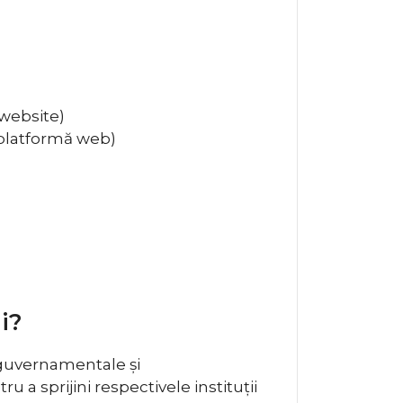
website)
 platformă web)
i?
i guvernamentale și
 a sprijini respectivele instituții