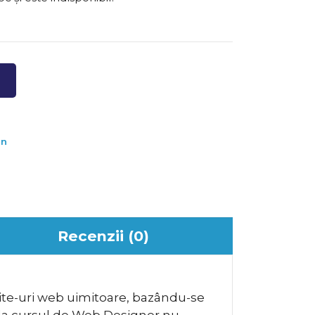
gn
Recenzii (0)
 site-uri web uimitoare, bazându-se
a la cursul de Web Designer nu