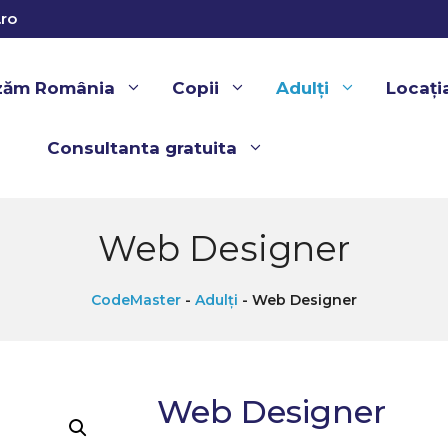
ro
izăm România
Copii
Adulți
Locați
Consultanta gratuita
Web Designer
CodeMaster
-
Adulți
-
Web Designer
Web Designer