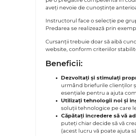
aveți nevoie de cunoștințe anterio
Instructorul face o selecție pe grup
Predarea se realizează prin exemplif
Cursanții trebuie doar să aibă cuno
website, conform criteriilor stabili
Beneficii:
Dezvoltați și stimulați propr
urmând briefurile clienților
esențiale pentru a ajuta com
Utilizați tehnologii noi și 
soluții tehnologice pe care le
Căpătați încredere să vă a
puteți chiar decide să vă crea
(acest lucru vă poate ajuta s