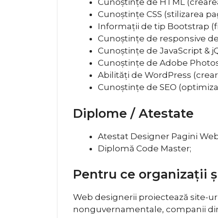
Cunoștințe de
HTML (crearea
Cunoștințe CSS (stilizarea pa
Informații de tip Bootstrap 
Cunoștințe de responsive des
Cunoștințe de JavaScript & jQ
Cunoștințe de Adobe Photosh
Abilități de WordPress (cre
Cunoștințe de SEO (optimiza
Diplome / Atestate
Atestat Designer Pagini Web 
Diplomă Code Master;
Pentru ce organizații 
Web designerii proiectează site-ur
nonguvernamentale, companii din div