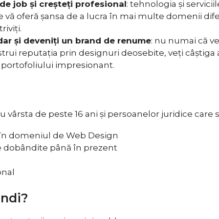
de job și creșteți profesional
: tehnologia și servici
ie vă oferă șansa de a lucra în mai multe domenii dife
iviți.
dar și deveniți un brand de renume
: nu numai că ve
strui reputația prin designuri deosebite, veți câștiga
ă portofoliului impresionant.
vârsta de peste 16 ani și persoanelor juridice care 
 în domeniul de Web Design
e dobândite până în prezent
onal
ândi?