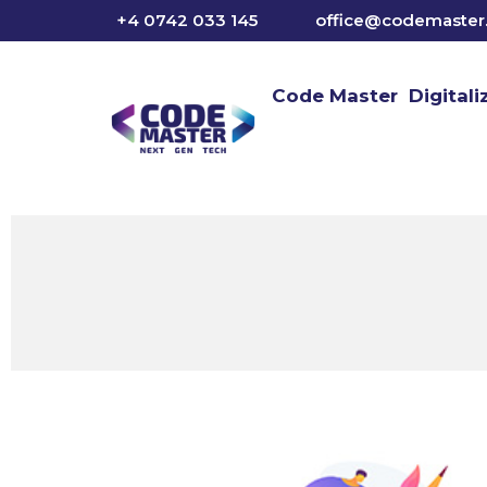
Sari
+4 0742 033 145
office@codemaster.
la
conținut
Code Master
Digital