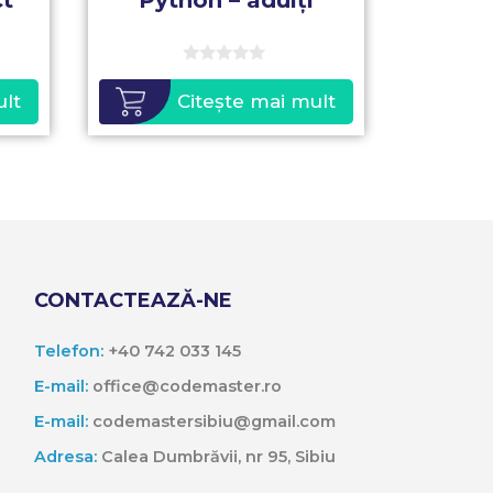
ct
Python – adulți
0
o
ult
Citește mai mult
u
t
o
f
5
CONTACTEAZĂ-NE
Telefon:
+40 742 033 145
E-mail:
office@codemaster.ro
E-mail:
codemastersibiu@gmail.com
Adresa:
Calea Dumbrăvii, nr 95, Sibiu