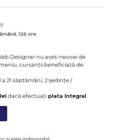
21
tămână, 126 ore
 Web Designer nu aveți nevoie de
meniu, cursanții beneficiază de
 a 21 săptămâni, 2 ședințe /
lei
dacă efectuați
plata integral
.
c și este indisponibil.