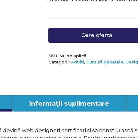
Cere ofertă
SKU:
Nu se aplică
Categorii:
Adulți
,
Cursuri generale
,
Desi
Informații suplimentare
să devină web designeri certificați și să construiască
ficarea pentru proiecte reușite. Pentru participare