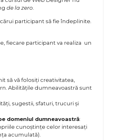
ing
de la zero
.
ărui participant să fie îndeplinite.
, fiecare participant va realiza un
 să vă folosiți creativitatea,
ern. Abilitățile dumneavoastră sunt
ți, sugestii, sfaturi, trucuri și
rt pe domeniul dumneavoastră
:
opriile cunoștințe celor interesați
ența acumulată).