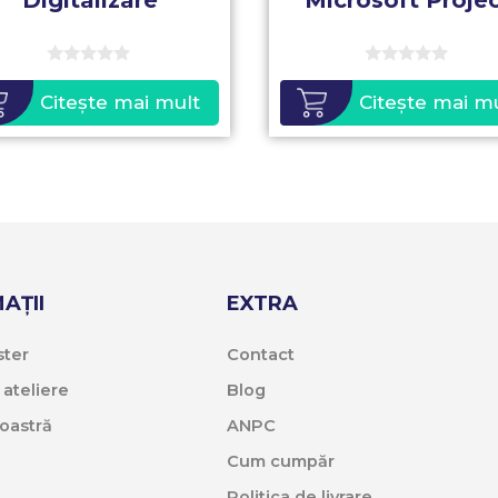
Digitalizare
Microsoft Proje
0
0
o
o
Citește mai mult
Citește mai m
u
u
t
t
o
o
f
f
5
5
AȚII
EXTRA
ter
Contact
 ateliere
Blog
oastră
ANPC
Cum cumpăr
Politica de livrare